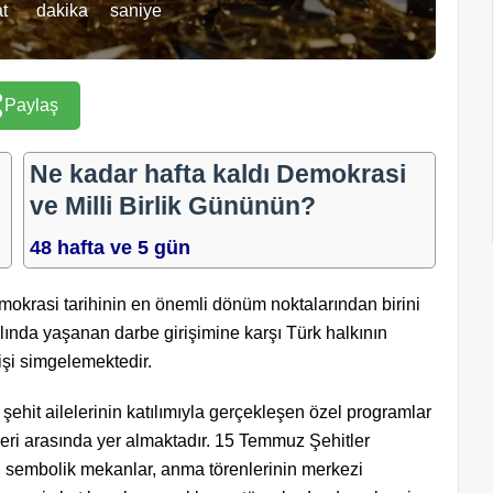
t
dakika
saniye
Paylaş
Ne kadar hafta kaldı Demokrasi
ve Milli Birlik Gününün?
48 hafta ve 5 gün
okrasi tarihinin en önemli dönüm noktalarından birini
ılında yaşanan darbe girişimine karşı Türk halkının
işi simgelemektedir.
ehit ailelerinin katılımıyla gerçekleşen özel programlar
leri arasında yer almaktadır. 15 Temmuz Şehitler
 sembolik mekanlar, anma törenlerinin merkezi