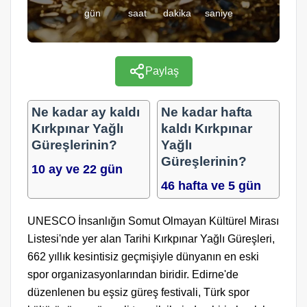
gün
saat
dakika
saniye
Paylaş
Ne kadar ay kaldı
Ne kadar hafta
Kırkpınar Yağlı
kaldı Kırkpınar
Güreşlerinin?
Yağlı
Güreşlerinin?
10 ay ve 22 gün
46 hafta ve 5 gün
UNESCO İnsanlığın Somut Olmayan Kültürel Mirası
Listesi'nde yer alan Tarihi Kırkpınar Yağlı Güreşleri,
662 yıllık kesintisiz geçmişiyle dünyanın en eski
spor organizasyonlarından biridir. Edirne'de
düzenlenen bu eşsiz güreş festivali, Türk spor