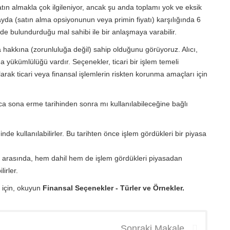
satın almakla çok ilgileniyor, ancak şu anda toplamı yok ve eksik
 fayda (satın alma opsiyonunun veya primin fiyatı) karşılığında 6
de bulundurduğu mal sahibi ile bir anlaşmaya varabilir.
 hakkına (zorunluluğa değil) sahip olduğunu görüyoruz. Alıcı,
a yükümlülüğü vardır. Seçenekler, ticari bir işlem temeli
larak ticari veya finansal işlemlerin riskten korunma amaçları için
a sona erme tarihinden sonra mı kullanılabileceğine bağlı
de kullanılabilirler. Bu tarihten önce işlem gördükleri bir piyasa
i arasında, hem dahil hem de işlem gördükleri piyasadan
irler.
 için, okuyun
Finansal Seçenekler - Türler ve Örnekler.
Sonraki Makale