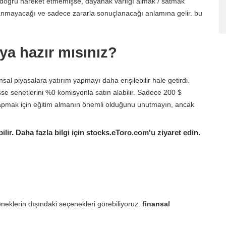
nde doğru hareket etmemişse, dayanak varlığı almak / satmak
lanmayacağı ve sadece zararla sonuçlanacağı anlamına gelir. bu
ya hazır mısınız?
al piyasalara yatırım yapmayı daha erişilebilir hale getirdi.
isse senetlerini %0 komisyonla satın alabilir. Sadece 200 $
yapmak için eğitim almanın önemli olduğunu unutmayın, ancak
ilir. Daha fazla bilgi için stocks.eToro.com'u ziyaret edin.
neklerin dışındaki seçenekleri görebiliyoruz.
finansal