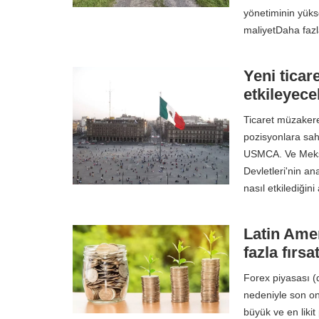
yönetiminin yüks
maliyetDaha faz
Yeni ticar
etkileyec
Ticaret müzakere
pozisyonlara sahi
USMCA. Ve Meksik
Devletleri'nin a
nasıl etkilediği
Latin Amer
fazla fırs
Forex piyasası (d
nedeniyle son on 
büyük ve en liki