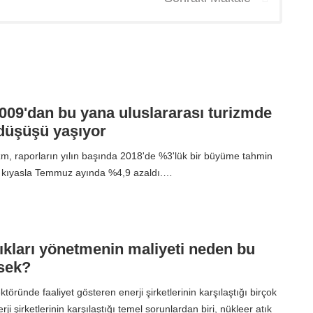
009'dan bu yana uluslararası turizmde
düşüşü yaşıyor
izm, raporların yılın başında 2018'de %3'lük bir büyüme tahmin
na kıyasla Temmuz ayında %4,9 azaldı.…
ıkları yönetmenin maliyeti neden bu
sek?
ktöründe faaliyet gösteren enerji şirketlerinin karşılaştığı birçok
rji şirketlerinin karşılaştığı temel sorunlardan biri, nükleer atık