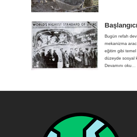
Başlangıcı
Bugün refah devl
mekanizma aracıl
eğitim gibi temel
düzeyde sosyal 
Devamını oku…