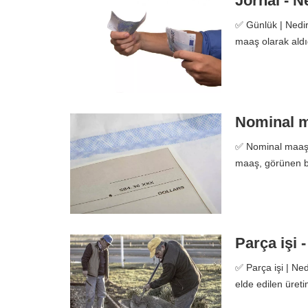
Jornal - N
✅ Günlük | Nedir,
maaş olarak aldı
Nominal ma
✅ Nominal maaş |
maaş, görünen bi
Parça işi 
✅ Parça işi | Ned
elde edilen üret