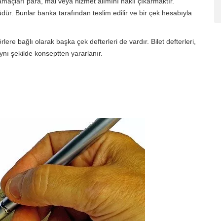
amaçları para, mal veya hizmet alımını haklı çıkarmaktır.
üdür. Bunlar banka tarafından teslim edilir ve bir çek hesabıyla
rlere bağlı olarak başka çek defterleri de vardır. Bilet defterleri,
aynı şekilde konseptten yararlanır.