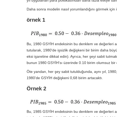
yıl uygulanan para politikasından daha fazla etkiye sahip
Daha sonra modelin nasıl yorumlandığını görmek için i
örnek 1
Bu, 1980 GSYİH endeksinin bu denklem ve değerleri açı
tutularak, 1980'de işsizlik değişkeni bir birim daha b
eksi işaretine dikkat edin). Ayrıca, her şeyi sabit tutma
bunun 1980 GSYİH'sı üzerinde 0.10 birim olumsuz bir e
Öte yandan, her şey sabit tutulduğunda, aynı yıl, 1980
1980'de GSYİH değişkeni 0,68 birim artacaktı.
Örnek 2
Bu, 1985 GSYİH endeksinin bu denklem ve değerleri açı