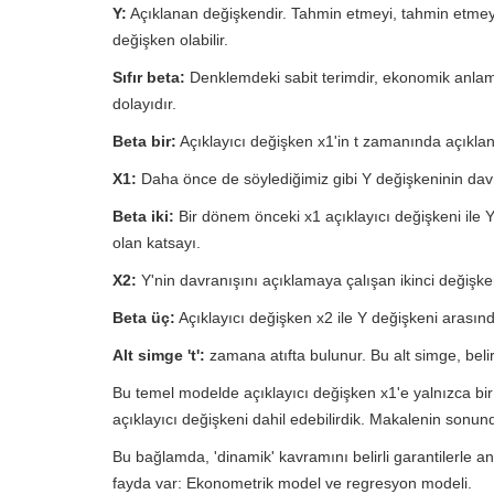
Y:
Açıklanan değişkendir. Tahmin etmeyi, tahmin etme
değişken olabilir.
Sıfır beta:
Denklemdeki sabit terimdir, ekonomik anla
dolayıdır.
Beta bir:
Açıklayıcı değişken x1'in t zamanında açıklanan
X1:
Daha önce de söylediğimiz gibi Y değişkeninin davr
Beta iki:
Bir dönem önceki x1 açıklayıcı değişkeni ile Y
olan katsayı.
X2:
Y'nin davranışını açıklamaya çalışan ikinci değişke
Beta üç:
Açıklayıcı değişken x2 ile Y değişkeni arasında
Alt simge 't':
zamana atıfta bulunur. Bu alt simge, belirli 
Bu temel modelde açıklayıcı değişken x1'e yalnızca bi
açıklayıcı değişkeni dahil edebilirdik. Makalenin sonun
Bu bağlamda, 'dinamik' kavramını belirli garantilerle 
fayda var: Ekonometrik model ve regresyon modeli.