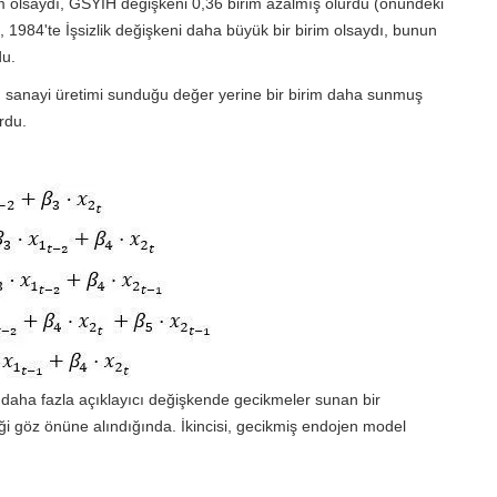
rim olsaydı, GSYİH değişkeni 0,36 birim azalmış olurdu (önündeki
k, 1984'te İşsizlik değişkeni daha büyük bir birim olsaydı, bunun
du.
5, sanayi üretimi sunduğu değer yerine bir birim daha sunmuş
rdu.
 daha fazla açıklayıcı değişkende gecikmeler sunan bir
eği göz önüne alındığında. İkincisi, gecikmiş endojen model