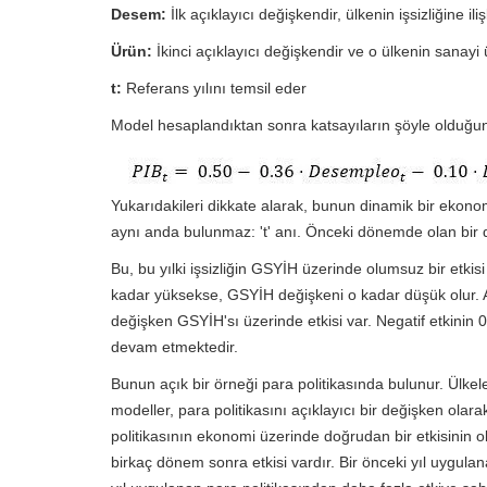
Desem:
İlk açıklayıcı değişkendir, ülkenin işsizliğine ili
Ürün:
İkinci açıklayıcı değişkendir ve o ülkenin sanayi ü
t:
Referans yılını temsil eder
Model hesaplandıktan sonra katsayıların şöyle olduğu
Yukarıdakileri dikkate alarak, bunun dinamik bir ekon
aynı anda bulunmaz: 't' anı. Önceki dönemde olan bir de
Bu, bu yılki işsizliğin GSYİH üzerinde olumsuz bir etkisi
kadar yüksekse, GSYİH değişkeni o kadar düşük olur. Anc
değişken GSYİH'sı üzerinde etkisi var. Negatif etkini
devam etmektedir.
Bunun açık bir örneği para politikasında bulunur. Ülk
modeller, para politikasını açıklayıcı bir değişken olar
politikasının ekonomi üzerinde doğrudan bir etkisinin ol
birkaç dönem sonra etkisi vardır. Bir önceki yıl uygula