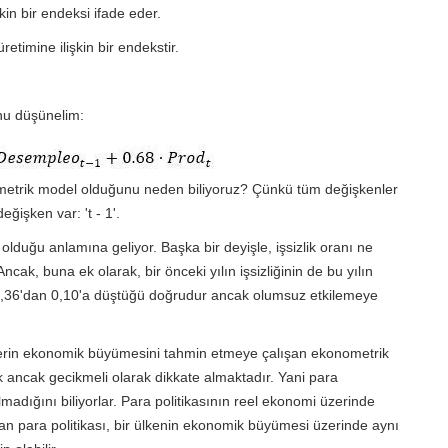
şkin bir endeksi ifade eder.
retimine ilişkin bir endekstir.
nu düşünelim:
ometrik model olduğunu neden biliyoruz? Çünkü tüm değişkenler
ğişken var: 't - 1'.
 olduğu anlamına geliyor. Başka bir deyişle, işsizlik oranı ne
ak, buna ek olarak, bir önceki yılın işsizliğinin de bu yılın
n 0,36'dan 0,10'a düştüğü doğrudur ancak olumsuz etkilemeye
elerin ekonomik büyümesini tahmin etmeye çalışan ekonometrik
ak ancak gecikmeli olarak dikkate almaktadır. Yani para
madığını biliyorlar. Para politikasının reel ekonomi üzerinde
nan para politikası, bir ülkenin ekonomik büyümesi üzerinde aynı