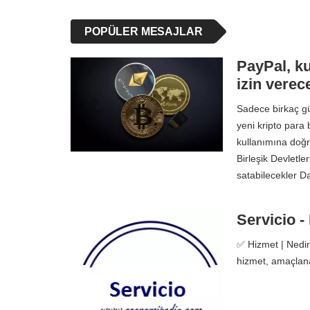
POPÜLER MESAJLAR
PayPal, ku
izin verec
Sadece birkaç g
yeni kripto para b
kullanımına doğr
Birleşik Devletle
satabilecekler 
Servicio -
✅ Hizmet | Nedir
hizmet, amaçlanan