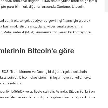
sinde %30 artışla ve değerini 1.435 dolara yükselterek en gelişmiş
ipto para birimleri, diğerleri arasında Cardano, Litecoin,
nsal varlık olarak çok büyüyor ve çevrimiçi finans için giderek
 başlamak istiyorsanız, daha iyi veri analiz araçlarına
z için MetaTrader 4 (MT4) kurmanıza izin veren bir komisyoncu
imlerinin Bitcoin'e göre
le, EOS, Tron, Monero ve Dash gibi diğer birçok blockchain
mda altcoinler, Bitcoin ekosistemini iyileştirmeye ve kullanıcıya
a birimleridir.
venlik, bütünlük ve aciliyete sahiptir. Aslında, Bitcoin ile ilgili en
rı ve işlemlerinin daha hızlı, daha güvenli ve daha pratik olma