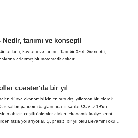
 Nedir, tanımı ve konsepti
ir, anlamı, kavramı ve tanımı. Tam bir özet. Geometri,
alarına adanmış bir matematik dalıdır ...…
oller coaster'da bir yıl
len dünya ekonomisi için en sıra dışı yıllardan biri olarak
 Küresel bir pandemi bağlamında, insanlar COVID-19'un
latmak için çeşitli önlemler alırken ekonomik faaliyetlerini
irden fazla yol arıyorlar. Şüphesiz, bir yıl oldu Devamını oku…