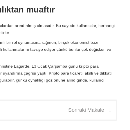
ılıktan muaftır
ılardan arındırılmış olmasıdır. Bu sayede kullanıcılar, herhangi
irler.
li bir rol oynamasına rağmen, birçok ekonomist bazı
tli kullanmalarını tavsiye ediyor çünkü bunlar çok değişken ve
hristine Lagarde, 13 Ocak Çarşamba günü kripto para
 uyandırma çağrısı yaptı. Kripto para ticareti, akıllı ve dikkatli
ğurabilir, çünkü oynaklığı göz önüne alındığında, kullanıcı
Sonraki Makale