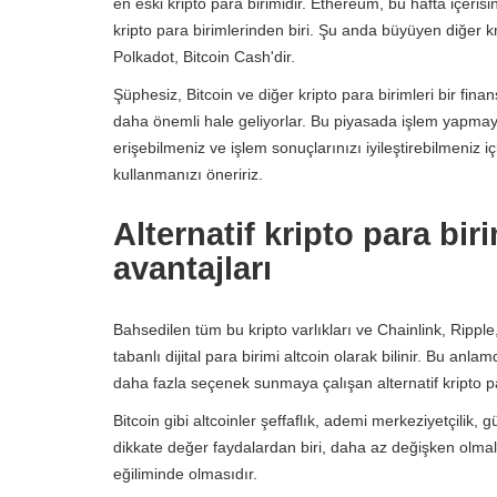
en eski kripto para birimidir. Ethereum, bu hafta içeri
kripto para birimlerinden biri. Şu anda büyüyen diğer kr
Polkadot, Bitcoin Cash'dir.
Şüphesiz, Bitcoin ve diğer kripto para birimleri bir fina
daha önemli hale geliyorlar. Bu piyasada işlem yapmaya
erişebilmeniz ve işlem sonuçlarınızı iyileştirebilmeni
kullanmanızı öneririz.
Alternatif kripto para bir
avantajları
Bahsedilen tüm bu kripto varlıkları ve Chainlink, Ripp
tabanlı dijital para birimi altcoin olarak bilinir. Bu anla
daha fazla seçenek sunmaya çalışan alternatif kripto par
Bitcoin gibi altcoinler şeffaflık, ademi merkeziyetçilik, gü
dikkate değer faydalardan biri, daha az değişken olmala
eğiliminde olmasıdır.