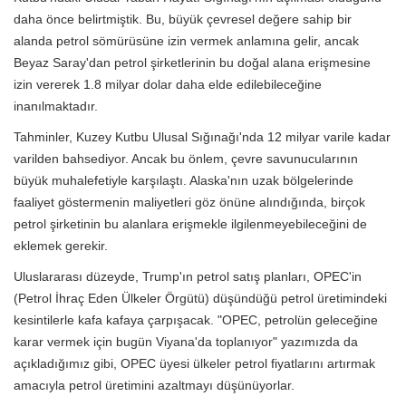
daha önce belirtmiştik. Bu, büyük çevresel değere sahip bir
alanda petrol sömürüsüne izin vermek anlamına gelir, ancak
Beyaz Saray'dan petrol şirketlerinin bu doğal alana erişmesine
izin vererek 1.8 milyar dolar daha elde edilebileceğine
inanılmaktadır.
Tahminler, Kuzey Kutbu Ulusal Sığınağı'nda 12 milyar varile kadar
varilden bahsediyor. Ancak bu önlem, çevre savunucularının
büyük muhalefetiyle karşılaştı. Alaska'nın uzak bölgelerinde
faaliyet göstermenin maliyetleri göz önüne alındığında, birçok
petrol şirketinin bu alanlara erişmekle ilgilenmeyebileceğini de
eklemek gerekir.
Uluslararası düzeyde, Trump'ın petrol satış planları, OPEC'in
(Petrol İhraç Eden Ülkeler Örgütü) düşündüğü petrol üretimindeki
kesintilerle kafa kafaya çarpışacak. "OPEC, petrolün geleceğine
karar vermek için bugün Viyana'da toplanıyor" yazımızda da
açıkladığımız gibi, OPEC üyesi ülkeler petrol fiyatlarını artırmak
amacıyla petrol üretimini azaltmayı düşünüyorlar.