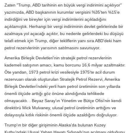
Zaten "Trump, ABD tarihinin en büyük vergi indirimini açıklıyor"
yazımızda, ABD başkanının kurumlar vergisini %35'ten %15'e
indirdiğini ve bireyler için vergi indirimlerini açıkladığını
açıklamıştık. Herhangi bir vergi indiriminin devlet gelirlerinde bir
azalmaya yol açacağı açıktır, bu nedenle gelirlerdeki bu düşüşü
telafi etmek için Trump, diğer tekliflerin yanı sıra ABD'deki ham
petrol rezervlerinin yarısının satılmasını savunuyor.
Amerika Birleşik Devletleri'nin stratejik petrol rezervlerinin
kademeli satışının amacı, kamu borcunu 16,6 milyar azaltmaktır.
Öte yandan, 1973 petrol krizi vesilesiyle 1975'te acil durum
rezervuarı olarak oluşturulan Stratejik Petrol Rezervi, Amerika
Birleşik Devletleri'ndeki yerli ham petrol üretiminin son yıllarda
önemli ölçüde arttığı göz önüne alındığında tehlikede
olmayacaktı. . Beyaz Saray'ın Yönetim ve Bütçe Ofisi'nin kendi
direktörü Mick Mulvaney, ulusal petrol üretiminin arttığını ve
dolayısıyla kıtlık riskinin önemli ölçüde azaldığını doğruluyor.
Trump'ın bir diğer girişiminin Alaska'da bulunan Kuzey
Kutbu'ndaki Ulusal Yaban Hayatı Sığınağı'nın açılması olduğunu