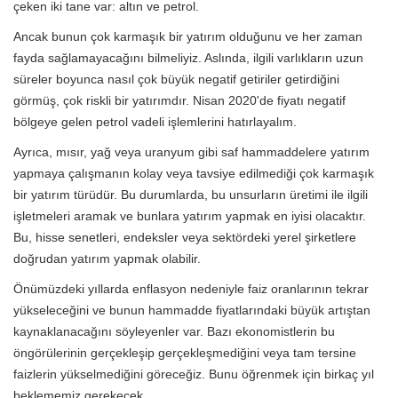
çeken iki tane var: altın ve petrol.
Ancak bunun çok karmaşık bir yatırım olduğunu ve her zaman
fayda sağlamayacağını bilmeliyiz. Aslında, ilgili varlıkların uzun
süreler boyunca nasıl çok büyük negatif getiriler getirdiğini
görmüş, çok riskli bir yatırımdır. Nisan 2020'de fiyatı negatif
bölgeye gelen petrol vadeli işlemlerini hatırlayalım.
Ayrıca, mısır, yağ veya uranyum gibi saf hammaddelere yatırım
yapmaya çalışmanın kolay veya tavsiye edilmediği çok karmaşık
bir yatırım türüdür. Bu durumlarda, bu unsurların üretimi ile ilgili
işletmeleri aramak ve bunlara yatırım yapmak en iyisi olacaktır.
Bu, hisse senetleri, endeksler veya sektördeki yerel şirketlere
doğrudan yatırım yapmak olabilir.
Önümüzdeki yıllarda enflasyon nedeniyle faiz oranlarının tekrar
yükseleceğini ve bunun hammadde fiyatlarındaki büyük artıştan
kaynaklanacağını söyleyenler var. Bazı ekonomistlerin bu
öngörülerinin gerçekleşip gerçekleşmediğini veya tam tersine
faizlerin yükselmediğini göreceğiz. Bunu öğrenmek için birkaç yıl
beklememiz gerekecek.