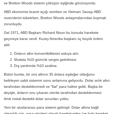
ve Bretton Woods sistemi çöküşün eşiğinde görünüyordu.
ABD ekonomisi ticaret açığı verirken ve Vietnam Savaşı ABD
rezervlerini tüketirken, Bretton Woods anlaşmalarından kopmak
zorunluydu.
Gel 1971, ABD Başkanı Richard Nixon bu konuda harekete
geçmeye karar verdi. Kuzey Amerika başkanı üç büyük önlem
aldı:
Doların altın konvertibilitesini askıya alın.
İthalata %10 gümrük vergisi getirilmesi.
Dış yardımda %10 azalma.
Bütün bunlar, bir ons altının 35 dolara eşdeğer olduğunu
belirleyen sabit sistemin sonu anlamına geliyordu. Dolar artık altın
tarafından desteklenmedi ve "fiat" para haline geldi. Başka bir
deyişle, doların onu çıkaran otorite tarafından desteklenmesi.
Artık metal destekli dolar sorunları yoktu.
Yeni bir uluslararası para sistemi gelmişti. Dolar altına bağlı
olmadığı için, para otoritesi olarak hareket eden (ve hala hareket