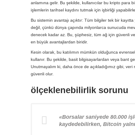
anlamına gelir. Bu şekilde, kullanıcılar bu kripto para bir
işlemlerin tarihsel kaydını tutmak için işbirliği yapabilirle
Bu sistemin avantajı açıktır: Tüm bilgiler tek bir kayıt
değil, çünkü dünya çapında milyonlarca sunucuda mevcu
denecek kadar az. Bu, şüphesiz, tüm ağ için güvenli ve er
en büyük avantajlardan biridir.
Kesin olarak, bu katılımın mümkün olduğunca evrensel o
kullanır. Bu şekilde, basit bilgisayarlardan veya bant geni
Unutmayalım ki, daha önce de açıkladığımız gibi, veri m
güvenli olur.
ölçeklenebilirlik sorunu
«
Borsalar saniyede 80.000 iş
kaydedebilirken, Bitcoin yalnı