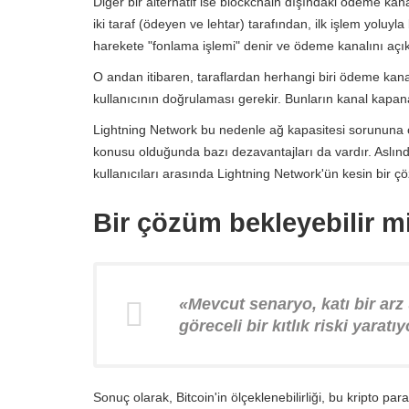
Diğer bir alternatif ise blockchain dışındaki ödeme kana
iki taraf (ödeyen ve lehtar) tarafından, ilk işlem yoluyla 
harekete "fonlama işlemi" denir ve ödeme kanalını açık 
O andan itibaren, taraflardan herhangi biri ödeme kanal
kullanıcının doğrulaması gerekir. Bunların kanal kap
Lightning Network bu nedenle ağ kapasitesi sorununa o
konusu olduğunda bazı dezavantajları da vardır. Aslında
kullanıcıları arasında Lightning Network'ün kesin bir çö
Bir çözüm bekleyebilir m
«
Mevcut senaryo, katı bir arz
göreceli bir kıtlık riski yaratıy
Sonuç olarak, Bitcoin'in ölçeklenebilirliği, bu kripto pa