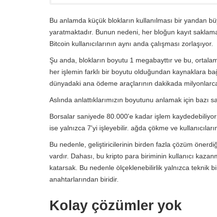
Bu anlamda küçük blokların kullanılması bir yandan bü
yaratmaktadır. Bunun nedeni, her bloğun kayıt saklama
Bitcoin kullanıcılarının aynı anda çalışması zorlaşıyor.
Şu anda, blokların boyutu 1 megabayttır ve bu, ortalam
her işlemin farklı bir boyutu olduğundan kaynaklara bağ
dünyadaki ana ödeme araçlarının dakikada milyonlarca
Aslında anlattıklarımızın boyutunu anlamak için bazı sayı
Borsalar saniyede 80.000'e kadar işlem kaydedebiliyors
ise yalnızca 7'yi işleyebilir. ağda çökme ve kullanıcıla
Bu nedenle, geliştiricilerinin birden fazla çözüm önerdiği
vardır. Dahası, bu kripto para biriminin kullanıcı kaz
katarsak. Bu nedenle ölçeklenebilirlik yalnızca teknik bi
anahtarlarından biridir.
Kolay çözümler yok