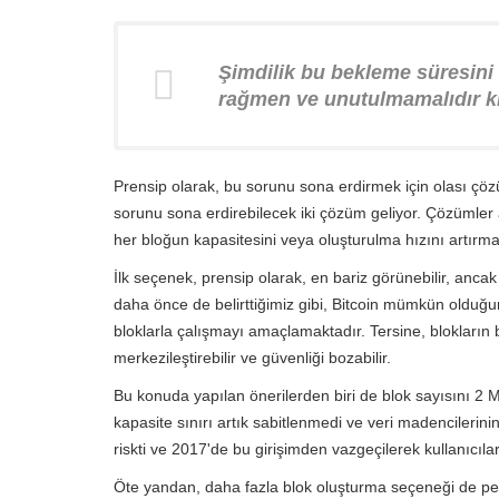
Şimdilik bu bekleme süresini 
rağmen ve unutulmamalıdır ki
Prensip olarak, bu sorunu sona erdirmek için olası 
sorunu sona erdirebilecek iki çözüm geliyor. Çözümler a
her bloğun kapasitesini veya oluşturulma hızını artırmay
İlk seçenek, prensip olarak, en bariz görünebilir, anca
daha önce de belirttiğimiz gibi, Bitcoin mümkün olduğun
bloklarla çalışmayı amaçlamaktadır. Tersine, blokların b
merkezileştirebilir ve güvenliği bozabilir.
Bu konuda yapılan önerilerden biri de blok sayısını 2 M
kapasite sınırı artık sabitlenmedi ve veri madencilerinin
riskti ve 2017'de bu girişimden vazgeçilerek kullanıcıla
Öte yandan, daha fazla blok oluşturma seçeneği de p