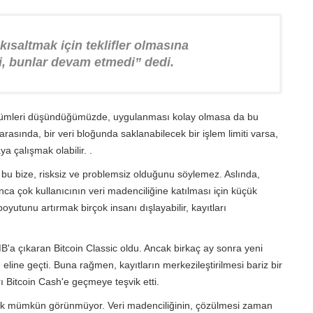
kısaltmak için teklifler olmasına
, bunlar devam etmedi” dedi.
çözümleri düşündüğümüzde, uygulanması kolay olmasa da bu
rasında, bir veri bloğunda saklanabilecek bir işlem limiti varsa,
a çalışmak olabilir. .
k bu bize, risksiz ve problemsiz olduğunu söylemez. Aslında,
ca çok kullanıcının veri madenciliğine katılması için küçük
oyutunu artırmak birçok insanı dışlayabilir, kayıtları
B'a çıkaran Bitcoin Classic oldu. Ancak birkaç ay sonra yeni
 eline geçti. Buna rağmen, kayıtların merkezileştirilmesi bariz bir
rı Bitcoin Cash'e geçmeye teşvik etti.
ek mümkün görünmüyor. Veri madenciliğinin, çözülmesi zaman