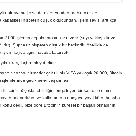
yük bir avantaj olsa da diğer yandan problemler de
 kapasitesi nispeten düşük olduğundan, işlem sayısı arttıkça
a 2.000 işlemin depolanmasına izin verir (sayı yaklaşıktır ve
lıdır). Şüphesiz nispeten düşük bir hacimdir; özellikle de
 işlem kaydettiğini hesaba katarsak.
ları karşılaştırmak yeterlidir.
a ve finansal hizmetler çok uluslu VISA yaklaşık 20.000, Bitcoin
rın işlemlerinde gecikmeler yaşanması.
 Bitcoin'in ölçeklenebilirliğini engelleyen bir kapasite sınırı
anmayı bırakmadığını ve kullanımının dünyaya yayıldığını hesaba
r konu değil, bize göre Bitcoin'in küresel bir başarı olmasının