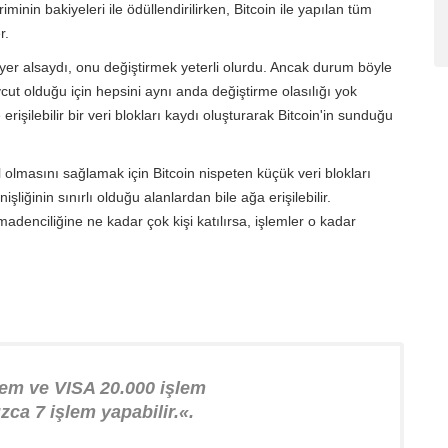
iminin bakiyeleri ile ödüllendirilirken, Bitcoin ile yapılan tüm
r.
ta yer alsaydı, onu değiştirmek yeterli olurdu. Ancak durum böyle
t olduğu için hepsini aynı anda değiştirme olasılığı yok
işilebilir bir veri blokları kaydı oluşturarak Bitcoin'in sunduğu
lmasını sağlamak için Bitcoin nispeten küçük veri blokları
şliğinin sınırlı olduğu alanlardan bile ağa erişilebilir.
adenciliğine ne kadar çok kişi katılırsa, işlemler o kadar
lem ve VISA 20.000 işlem
zca 7 işlem yapabilir.
«.