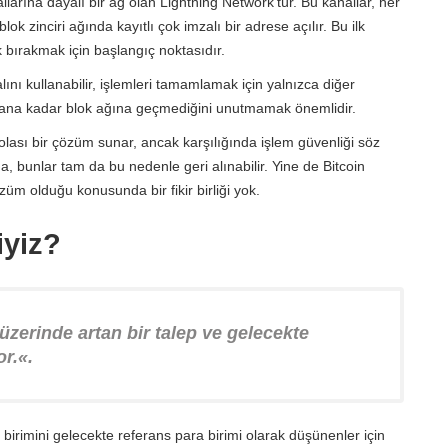
llarına dayalı bir ağ olan Lightning Network'tür. Bu kanallar, her
blok zinciri ağında kayıtlı çok imzalı bir adrese açılır. Bu ilk
bırakmak için başlangıç ​​noktasıdır.
ını kullanabilir, işlemleri tamamlamak için yalnızca diğer
anana kadar blok ağına geçmediğini unutmamak önemlidir.
lası bir çözüm sunar, ancak karşılığında işlem güvenliği söz
, bunlar tam da bu nedenle geri alınabilir. Yine de Bitcoin
züm olduğu konusunda bir fikir birliği yok.
iyiz?
 üzerinde artan bir talep ve gelecekte
or.
«.
ra birimini gelecekte referans para birimi olarak düşünenler için