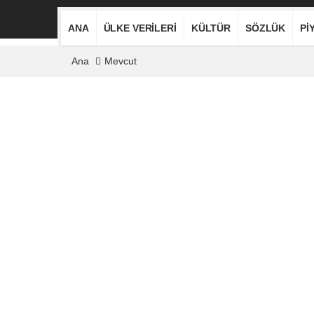
ANA
ÜLKE VERILERI
KÜLTÜR
SÖZLÜK
PI
Ana
Mevcut