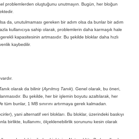
iksel problemlerden oluştuğunu unutmayın. Bugün, her bloğun
ktedir.
 olsa da, unutulmaması gereken bir adım olsa da bunlar bir adım
azla kullanıcıya sahip olarak, problemlerin daha karmaşık hale
gerekli kapasitesinin artmasıdır. Bu şekilde bloklar daha hızlı
venlik kaybedilir.
vardır.
anık olarak da bilinir (
Ayrılmış Tanık
). Genel olarak, bu öneri,
klanmasıdır. Bu şekilde, her bir işlemin boyutu azaltılarak, her
. Ve tüm bunlar, 1 MB sınırını artırmaya gerek kalmadan.
cirler
), yani alternatif veri blokları. Bu bloklar, üzerindeki baskıyı
nla birlikte, kullanımı, ölçeklenebilirlik sorununu kesin olarak