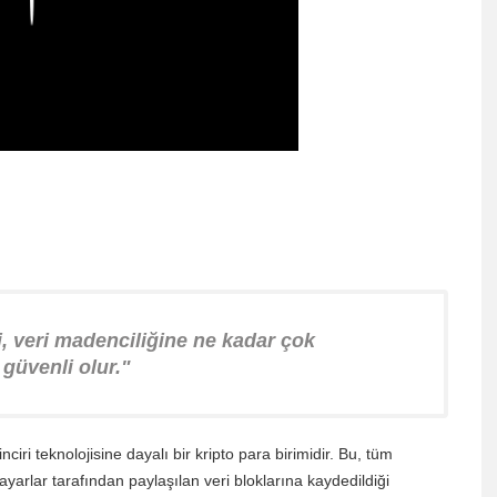
, veri madenciliğine ne kadar çok
 güvenli olur."
iri teknolojisine dayalı bir kripto para birimidir. Bu, tüm
sayarlar tarafından paylaşılan veri bloklarına kaydedildiği