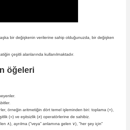
 başka bir değişkenin verilerine sahip olduğunuzda, bir değişken
iğin çeşitli alanlarında kullanılmaktadır.
n öğeleri
meyenler.
itler.
rler, örneğin aritmetiğin dört temel işleminden biri: toplama (+),
lik (=) ve eşitsizlik (≠) operatörlerine de sahibiz.
elen ∧), ayrılma ("veya" anlamına gelen ∨), "her şey için"