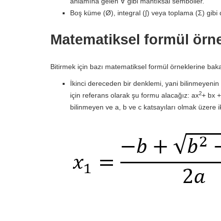
anlamına gelen ∀ gibi mantıksal semboller.
Boş küme (Ø), integral (∫) veya toplama (Σ) gibi d
Matematiksel formül örne
Bitirmek için bazı matematiksel formül örneklerine bak
İkinci dereceden bir denklemi, yani bilinmeyeni
2
için referans olarak şu formu alacağız: ax
+ bx +
bilinmeyen ve a, b ve c katsayıları olmak üzere 