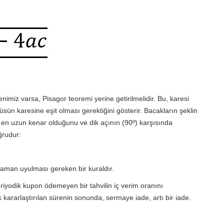
nimiz varsa, Pisagor teoremi yerine getirilmelidir. Bu, karesi
üsün karesine eşit olması gerektiğini gösterir. Bacakların şeklin
en uzun kenar olduğunu ve dik açının (90º) karşısında
ğrudur:
zaman uyulması gereken bir kuraldır.
periyodik kupon ödemeyen bir tahvilin iç verim oranını
k kararlaştırılan sürenin sonunda, sermaye iade, artı bir iade.