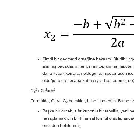
Şimdi bir geometri örneğine bakalım. Bir dik üçge
alınmış bacakların her birinin toplamının hipoten
daha küçük kenarları olduğunu, hipotenüsün ise 
olduğunu da hesaba katmalıyız. Bu nedenle, do
2
2
2
C
+ C
= h
1
2
Formülde, C
ve C
bacaklar, h ise hipotenüs. Bu her 
1
2
Başka bir örnek, sıfır kuponlu bir tahvilin, yani 
hesaplamak için bir finansal formül olabilir, anca
önceden belirlenmiş: