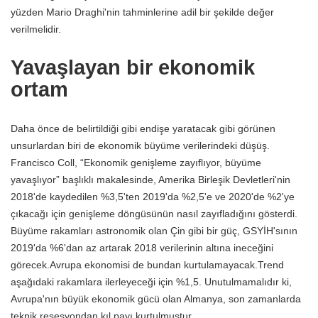
yüzden Mario Draghi'nin tahminlerine adil bir şekilde değer
verilmelidir.
Yavaşlayan bir ekonomik
ortam
Daha önce de belirtildiği gibi endişe yaratacak gibi görünen
unsurlardan biri de ekonomik büyüme verilerindeki düşüş.
Francisco Coll, “Ekonomik genişleme zayıflıyor, büyüme
yavaşlıyor” başlıklı makalesinde, Amerika Birleşik Devletleri'nin
2018'de kaydedilen %3,5'ten 2019'da %2,5'e ve 2020'de %2'ye
çıkacağı için genişleme döngüsünün nasıl zayıfladığını gösterdi.
Büyüme rakamları astronomik olan Çin gibi bir güç, GSYİH'sının
2019'da %6'dan az artarak 2018 verilerinin altına ineceğini
görecek.Avrupa ekonomisi de bundan kurtulamayacak.Trend
aşağıdaki rakamlara ilerleyeceği için %1,5. Unutulmamalıdır ki,
Avrupa'nın büyük ekonomik gücü olan Almanya, son zamanlarda
teknik resesyondan kıl payı kurtulmuştur.