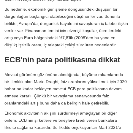
Bu nedenle, ekonomik genişleme döngüsündeki düşüşün bir
durgunluğun başlangıcı olabileceğini düşünenler var. Bununla
birlikte, Avrupa'da, durgunluk hayaletini savuşturan iç talebe ilişkin
veriler var. Finansman temini için elverişli koşullar, ücretlerdeki
artış veya Euro bölgesindeki %7,8'lik (2008'den bu yana en
düşük) işsizlik oranı, iç talepteki çekişi sürdüren nedenlerdir.
ECB'nin para politikasına dikkat
Mevcut görünüm göz önüne alındığında, büyüme rakamlarında
bir ılımlılık olan Mario Draghi, faiz oranlarını yükseltmek için 2020
baharına kadar bekleyen mevcut ECB para politikasına devam
etmeye kararlı. Çünkü bir yavaşlama senaryosunda faiz
oranlarındaki artış bunu daha da belirgin hale getirebilir.
Ekonomik aktivitenin akışını sürdürmeyi amaçlayan bir diğer
önlem, ECB'nin şirketlere ve bireylere kredi veren bankalara
likidite sağlama kararıdır. Bu likidite enjeksiyonları Mart 2021'e