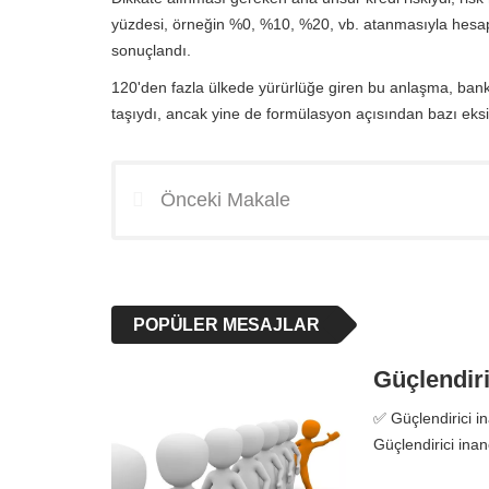
yüzdesi, örneğin %0, %10, %20, vb. atanmasıyla hesaplandı
sonuçlandı.
120'den fazla ülkede yürürlüğe giren bu anlaşma, bankac
taşıydı, ancak yine de formülasyon açısından bazı eksik
Önceki Makale
POPÜLER MESAJLAR
Güçlendiri
✅ Güçlendirici in
Güçlendirici inan