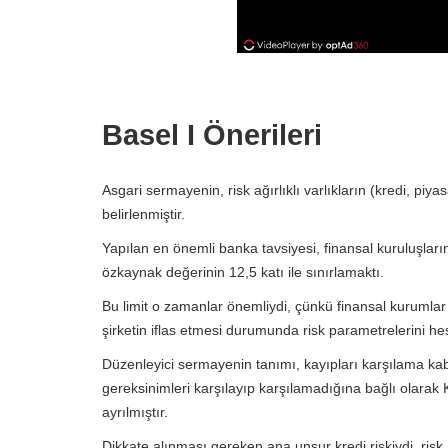
Basel I Önerileri
Asgari sermayenin, risk ağırlıklı varlıkların (kredi, piy
belirlenmiştir.
Yapılan en önemli banka tavsiyesi, finansal kuruluşların
özkaynak değerinin 12,5 katı ile sınırlamaktı.
Bu limit o zamanlar önemliydi, çünkü finansal kurumlar 
şirketin iflas etmesi durumunda risk parametrelerini 
Düzenleyici sermayenin tanımı, kayıpları karşılama kabiliye
gereksinimleri karşılayıp karşılamadığına bağlı olarak 
ayrılmıştır.
Dikkate alınması gereken ana unsur kredi riskiydi, risk m