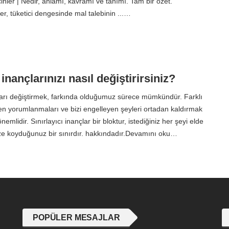
ihler | Nedir, anlamı, kavramı ve tanımı. Tam bir özet.
er, tüketici dengesinde mal talebinin ...…
 inançlarınızı nasıl değiştirirsiniz?
çları değiştirmek, farkında olduğumuz sürece mümkündür. Farklı
den yorumlanmaları ve bizi engelleyen şeyleri ortadan kaldırmak
emlidir. Sınırlayıcı inançlar bir bloktur, istediğiniz her şeyi elde
ze koyduğunuz bir sınırdır. hakkındadır.Devamını oku…
POPÜLER MESAJLAR