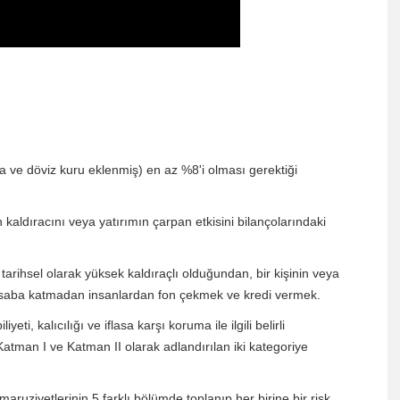
asa ve döviz kuru eklenmiş) en az %8'i olması gerektiği
 kaldıracını veya yatırımın çarpan etkisini bilançolarındaki
tarihsel olarak yüksek kaldıraçlı olduğundan, bir kişinin veya
hesaba katmadan insanlardan fon çekmek ve kredi vermek.
ti, kalıcılığı ve iflasa karşı koruma ile ilgili belirli
Katman I ve Katman II olarak adlandırılan iki kategoriye
aruziyetlerinin 5 farklı bölümde toplanıp her birine bir risk