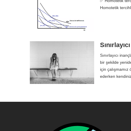
✅ Homotetik terc
Homotetik tercihl
Sınırlayıcı
Sınırlayıcı inan
bir şekilde yeni
için çalışmamız ön
ederken kendini