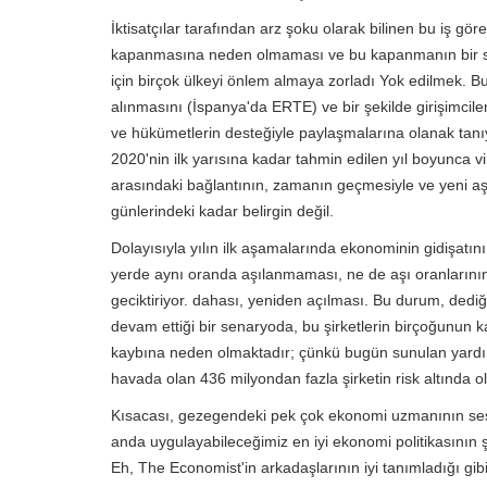
İktisatçılar tarafından arz şoku olarak bilinen bu iş g
kapanmasına neden olmaması ve bu kapanmanın bir s
için birçok ülkeyi önlem almaya zorladı Yok edilmek. B
alınmasını (İspanya'da ERTE) ve bir şekilde girişimcil
ve hükümetlerin desteğiyle paylaşmalarına olanak tanıya
2020'nin ilk yarısına kadar tahmin edilen yıl boyunca v
arasındaki bağlantının, zamanın geçmesiyle ve yeni a
günlerindeki kadar belirgin değil.
Dolayısıyla yılın ilk aşamalarında ekonominin gidişatın
yerde aynı oranda aşılanmaması, ne de aşı oranlarının
geciktiriyor. dahası, yeniden açılması. Bu durum, dediği
devam ettiği bir senaryoda, bu şirketlerin birçoğun
kaybına neden olmaktadır; çünkü bugün sunulan yardım 
havada olan 436 milyondan fazla şirketin risk altında
Kısacası, gezegendeki pek çok ekonomi uzmanının sesi
anda uygulayabileceğimiz en iyi ekonomi politikasının 
Eh, The Economist'in arkadaşlarının iyi tanımladığı gi