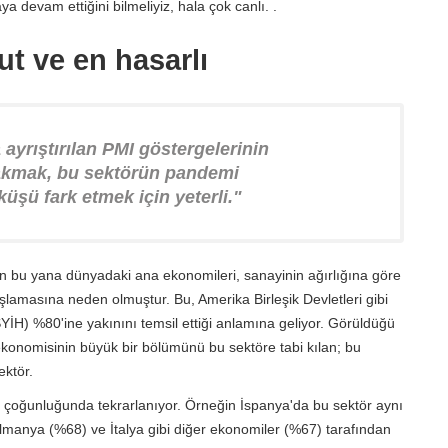
ya devam ettiğini bilmeliyiz, hala çok canlı. .
t ve en hasarlı
 ayrıştırılan PMI göstergelerinin
 bakmak, bu sektörün pandemi
üşü fark etmek için yeterli."
n bu yana dünyadaki ana ekonomileri, sanayinin ağırlığına göre
lamasına neden olmuştur. Bu, Amerika Birleşik Devletleri gibi
SYİH) %80'ine yakınını temsil ettiği anlamına geliyor. Görüldüğü
 ekonomisinin büyük bir bölümünü bu sektöre tabi kılan; bu
ektör.
k çoğunluğunda tekrarlanıyor. Örneğin İspanya'da bu sektör aynı
Almanya (%68) ve İtalya gibi diğer ekonomiler (%67) tarafından