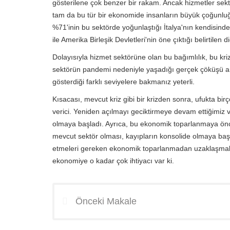
gösterilene çok benzer bir rakam. Ancak hizmetler sekt
tam da bu tür bir ekonomide insanların büyük çoğunlu
%71'inin bu sektörde yoğunlaştığı İtalya'nın kendisin
ile Amerika Birleşik Devletleri'nin öne çıktığı belirtile
Dolayısıyla hizmet sektörüne olan bu bağımlılık, bu kri
sektörün pandemi nedeniyle yaşadığı gerçek çöküşü anl
gösterdiği farklı seviyelere bakmanız yeterli.
Kısacası, mevcut kriz gibi bir krizden sonra, ufukta bi
verici. Yeniden açılmayı geciktirmeye devam ettiğimiz 
olmaya başladı. Ayrıca, bu ekonomik toparlanmaya ön
mevcut sektör olması, kayıpların konsolide olmaya başl
etmeleri gereken ekonomik toparlanmadan uzaklaşmala
ekonomiye o kadar çok ihtiyacı var ki.
Önceki Makale