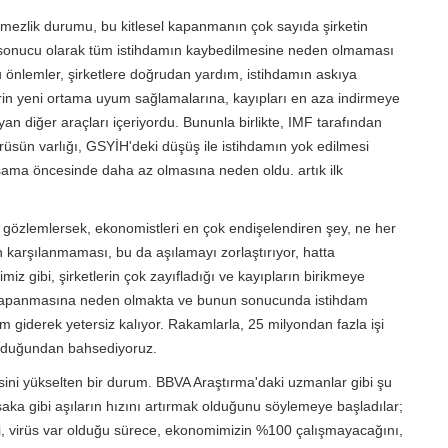
öremezlik durumu, bu kitlesel kapanmanın çok sayıda şirketin
onucu olarak tüm istihdamın kaybedilmesine neden olmaması
u önlemler, şirketlere doğrudan yardım, istihdamın askıya
erin yeni ortama uyum sağlamalarına, kayıpları en aza indirmeye
n diğer araçları içeriyordu. Bununla birlikte, IMF tarafından
irüsün varlığı, GSYİH'deki düşüş ile istihdamın yok edilmesi
şama öncesinde daha az olmasına neden oldu. artık ilk
ı gözlemlersek, ekonomistleri en çok endişelendiren şey, ne her
 karşılanmaması, bu da aşılamayı zorlaştırıyor, hatta
miz gibi, şirketlerin çok zayıfladığı ve kayıpların birikmeye
un kapanmasına neden olmakta ve bunun sonucunda istihdam
giderek yetersiz kalıyor. Rakamlarla, 25 milyondan fazla işi
 olduğundan bahsediyoruz.
ni yükselten bir durum. BBVA Araştırma'daki uzmanlar gibi şu
şaka gibi aşıların hızını artırmak olduğunu söylemeye başladılar;
bi, virüs var olduğu sürece, ekonomimizin %100 çalışmayacağını,