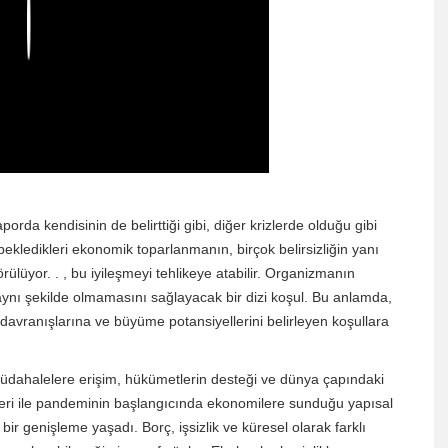
Play
da kendisinin de belirttiği gibi, diğer krizlerde olduğu gibi
kledikleri ekonomik toparlanmanın, birçok belirsizliğin yanı
örülüyor. . , bu iyileşmeyi tehlikeye atabilir. Organizmanın
 aynı şekilde olmamasını sağlayacak bir dizi koşul. Bu anlamda,
vranışlarına ve büyüme potansiyellerini belirleyen koşullara
 müdahalelere erişim, hükümetlerin desteği ve dünya çapındaki
kleri ile pandeminin başlangıcında ekonomilere sunduğu yapısal
 bir genişleme yaşadı. Borç, işsizlik ve küresel olarak farklı