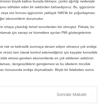
örünün büyük katkısı burada bitmiyor, çünkü ağırlığı nedeniyle
ğunu istihdam eden bir sektörden bahsediyoruz. Bu, işgücünün
de veya söz konusu işgücünün yaklaşık %80'lik bir yoğunlaşması
n diğer ekonomilerin durumudur.
zin ortaya çıkardığı temel sorunlardan biri olmuştur. Pekala, bu
amak için sanayi ve hizmetlere ayrılan PMI göstergelerinin
rçok risk ve belirsizlik sunmaya devam ediyor olmamız çok endişe
ve virüsü tam olarak kontrol edemediğimiz için kayıplar konsolide
cülük etmesi gereken ekonomilerde en çok etkilenen sektörün
aması, dengesizliklerin genişlemesi ve bu ülkelerin öncülük
rı konusunda endişe duymaktadır. Böyle bir felaketten sonra
Sonraki Makale