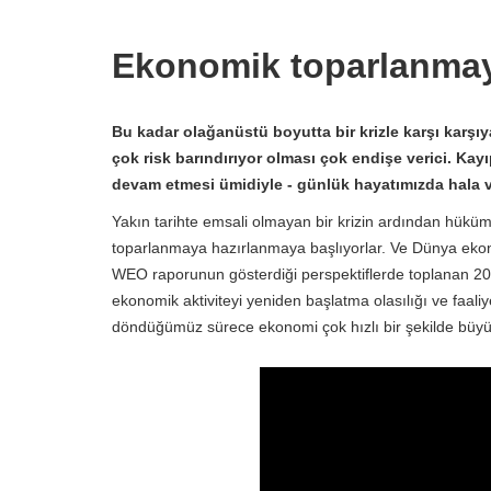
Ekonomik toparlanmayı
Bu kadar olağanüstü boyutta bir krizle karşı karş
çok risk barındırıyor olması çok endişe verici. Kay
devam etmesi ümidiyle - günlük hayatımızda hala v
Yakın tarihte emsali olmayan bir krizin ardından hüküme
toparlanmaya hazırlanmaya başlıyorlar. Ve Dünya ekono
WEO raporunun gösterdiği perspektiflerde toplanan 2021,
ekonomik aktiviteyi yeniden başlatma olasılığı ve faali
döndüğümüz sürece ekonomi çok hızlı bir şekilde büyüy