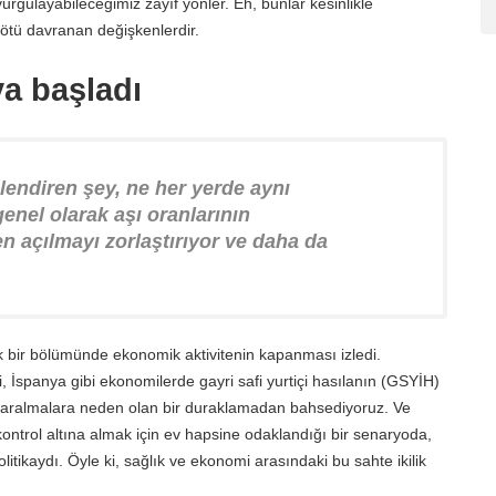
urgulayabileceğimiz zayıf yönler. Eh, bunlar kesinlikle
ötü davranan değişkenlerdir.
a başladı
lendiren şey, ne her yerde aynı
enel olarak aşı oranlarının
n açılmayı zorlaştırıyor ve daha da
 bir bölümünde ekonomik aktivitenin kapanması izledi.
, İspanya gibi ekonomilerde gayri safi yurtiçi hasılanın (GSYİH)
k daralmalara neden olan bir duraklamadan bahsediyoruz. Ve
ontrol altına almak için ev hapsine odaklandığı bir senaryoda,
itikaydı. Öyle ki, sağlık ve ekonomi arasındaki bu sahte ikilik