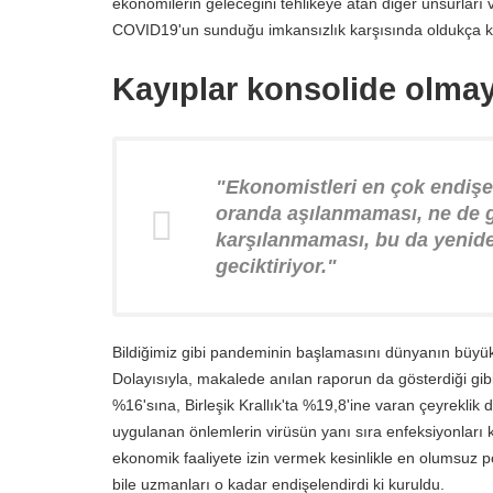
ekonomilerin geleceğini tehlikeye atan diğer unsurları v
COVID19'un sunduğu imkansızlık karşısında oldukça k
Kayıplar konsolide olmay
"Ekonomistleri en çok endişe
oranda aşılanmaması, ne de g
karşılanmaması, bu da yenide
geciktiriyor."
Bildiğimiz gibi pandeminin başlamasını dünyanın büyük
Dolayısıyla, makalede anılan raporun da gösterdiği gibi
%16'sına, Birleşik Krallık'ta %19,8'ine varan çeyrekli
uygulanan önlemlerin virüsün yanı sıra enfeksiyonları k
ekonomik faaliyete izin vermek kesinlikle en olumsuz pol
bile uzmanları o kadar endişelendirdi ki kuruldu.