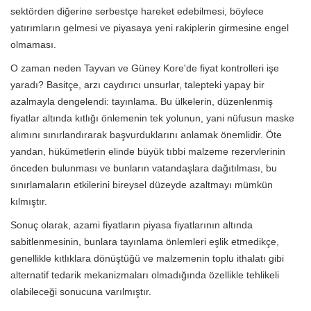
sektörden diğerine serbestçe hareket edebilmesi, böylece
yatırımların gelmesi ve piyasaya yeni rakiplerin girmesine engel
olmaması.
O zaman neden Tayvan ve Güney Kore'de fiyat kontrolleri işe
yaradı? Basitçe, arzı caydırıcı unsurlar, talepteki yapay bir
azalmayla dengelendi: tayınlama. Bu ülkelerin, düzenlenmiş
fiyatlar altında kıtlığı önlemenin tek yolunun, yani nüfusun maske
alımını sınırlandırarak başvurduklarını anlamak önemlidir. Öte
yandan, hükümetlerin elinde büyük tıbbi malzeme rezervlerinin
önceden bulunması ve bunların vatandaşlara dağıtılması, bu
sınırlamaların etkilerini bireysel düzeyde azaltmayı mümkün
kılmıştır.
Sonuç olarak, azami fiyatların piyasa fiyatlarının altında
sabitlenmesinin, bunlara tayınlama önlemleri eşlik etmedikçe,
genellikle kıtlıklara dönüştüğü ve malzemenin toplu ithalatı gibi
alternatif tedarik mekanizmaları olmadığında özellikle tehlikeli
olabileceği sonucuna varılmıştır.