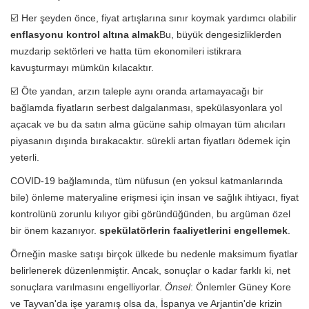
☑️ Her şeyden önce, fiyat artışlarına sınır koymak yardımcı olabilir
enflasyonu kontrol altına almak
Bu, büyük dengesizliklerden
muzdarip sektörleri ve hatta tüm ekonomileri istikrara
kavuşturmayı mümkün kılacaktır.
☑️ Öte yandan, arzın taleple aynı oranda artamayacağı bir
bağlamda fiyatların serbest dalgalanması, spekülasyonlara yol
açacak ve bu da satın alma gücüne sahip olmayan tüm alıcıları
piyasanın dışında bırakacaktır. sürekli artan fiyatları ödemek için
yeterli.
COVID-19 bağlamında, tüm nüfusun (en yoksul katmanlarında
bile) önleme materyaline erişmesi için insan ve sağlık ihtiyacı, fiyat
kontrolünü zorunlu kılıyor gibi göründüğünden, bu argüman özel
bir önem kazanıyor.
spekülatörlerin faaliyetlerini engellemek
.
Örneğin maske satışı birçok ülkede bu nedenle maksimum fiyatlar
belirlenerek düzenlenmiştir. Ancak, sonuçlar o kadar farklı ki, net
sonuçlara varılmasını engelliyorlar.
Önsel
: Önlemler Güney Kore
ve Tayvan'da işe yaramış olsa da, İspanya ve Arjantin'de krizin