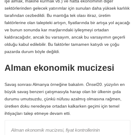
işe almak, makine kurmak vb.) ve hatta ekonominin diğer
sektörlerinden gelecek yatırımlar için sunulan daha yüksek karlılık
tarafından cezbedildi. Bu mantığa tek olası itiraz, üretim
faktörlerine olan talepteki artışın, fiyatlarında bir artışa yol açacağı
ve bunun sonunda kar marjlarındaki iyileşmeyi ortadan
kaldıracağıdır, ancak bu varsayım, ancak bu varsayımın geçerli
olduğu kabul edilebilir. Bu faktörler tamamen katıydı ve çoğu
pazarda durum böyle değildi.
Alman ekonomik mucizesi
Savaş sonrası Almanya örneğine bakalım.
Önsel
20. yüzyılın en
büyük savaş benzeri çatışmasıyla harap olan bir ülkenin gıda
durumu umutsuzdu, çünkü nüfusu azalmış olmasına rağmen,
üretken doku neredeyse ortadan kalkarken geçimi için temel
ihtiyaçları talep etmeye devam etti.
Alman ekonomik mucizesi, fiyat kontrollerinin