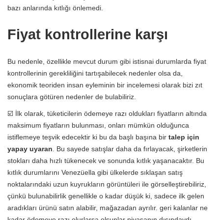
bazı anlarında kıtlığı önlemedi.
Fiyat kontrollerine karşı
Bu nedenle, özellikle mevcut durum gibi istisnai durumlarda fiyat
kontrollerinin gerekliliğini tartışabilecek nedenler olsa da,
ekonomik teoriden insan eyleminin bir incelemesi olarak bizi zıt
sonuçlara götüren nedenler de bulabiliriz.
☑️ İlk olarak, tüketicilerin ödemeye razı oldukları fiyatların altında
maksimum fiyatların bulunması, onları mümkün olduğunca
istiflemeye teşvik edecektir ki bu da başlı başına bir
talep için
yapay uyaran
. Bu sayede satışlar daha da fırlayacak, şirketlerin
stokları daha hızlı tükenecek ve sonunda kıtlık yaşanacaktır. Bu
kıtlık durumlarını Venezüella gibi ülkelerde sıklaşan satış
noktalarındaki uzun kuyrukların görüntüleri ile görselleştirebiliriz,
çünkü bulunabilirlik genellikle o kadar düşük ki, sadece ilk gelen
aradıkları ürünü satın alabilir, mağazadan ayrılır. geri kalanlar ne
kadar ödemeye razı olurlarsa olsunlar piyasanın dışındaydı.