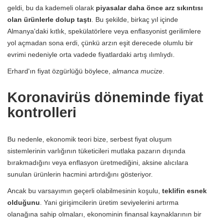
geldi, bu da kademeli olarak
piyasalar daha önce arz sıkıntısı
olan ürünlerle dolup taştı
. Bu şekilde, birkaç yıl içinde
Almanya'daki kıtlık, spekülatörlere veya enflasyonist gerilimlere
yol açmadan sona erdi, çünkü arzın eşit derecede olumlu bir
evrimi nedeniyle orta vadede fiyatlardaki artış ılımlıydı.
Erhard'ın fiyat özgürlüğü böylece,
almanca mucize
.
Koronavirüs döneminde fiyat
kontrolleri
Bu nedenle, ekonomik teori bize, serbest fiyat oluşum
sistemlerinin varlığının tüketicileri mutlaka pazarın dışında
bırakmadığını veya enflasyon üretmediğini, aksine alıcılara
sunulan ürünlerin hacmini artırdığını gösteriyor.
Ancak bu varsayımın geçerli olabilmesinin koşulu,
teklifin esnek
olduğunu
. Yani girişimcilerin üretim seviyelerini artırma
olanağına sahip olmaları, ekonominin finansal kaynaklarının bir