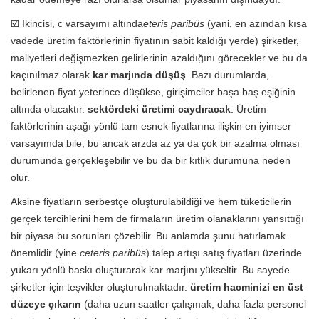
☑️ İkincisi, c varsayımı altında
eteris paribüs
(yani, en azından kısa
vadede üretim faktörlerinin fiyatının sabit kaldığı yerde) şirketler,
maliyetleri değişmezken gelirlerinin azaldığını görecekler ve bu da
kaçınılmaz olarak
kar marjında ​​düşüş
. Bazı durumlarda,
belirlenen fiyat yeterince düşükse, girişimciler başa baş eşiğinin
altında olacaktır.
sektördeki üretimi caydıracak
. Üretim
faktörlerinin aşağı yönlü tam esnek fiyatlarına ilişkin en iyimser
varsayımda bile, bu ancak arzda az ya da çok bir azalma olması
durumunda gerçekleşebilir ve bu da bir kıtlık durumuna neden
olur.
Aksine fiyatların serbestçe oluşturulabildiği ve hem tüketicilerin
gerçek tercihlerini hem de firmaların üretim olanaklarını yansıttığı
bir piyasa bu sorunları çözebilir. Bu anlamda şunu hatırlamak
önemlidir (yine
ceteris paribüs
) talep artışı satış fiyatları üzerinde
yukarı yönlü baskı oluşturarak kar marjını yükseltir. Bu sayede
şirketler için teşvikler oluşturulmaktadır.
üretim hacminizi en üst
düzeye çıkarın
(daha uzun saatler çalışmak, daha fazla personel