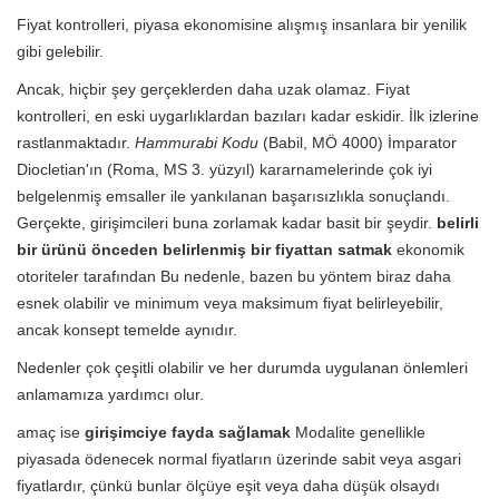
Fiyat kontrolleri, piyasa ekonomisine alışmış insanlara bir yenilik
gibi gelebilir.
Ancak, hiçbir şey gerçeklerden daha uzak olamaz. Fiyat
kontrolleri, en eski uygarlıklardan bazıları kadar eskidir. İlk izlerine
rastlanmaktadır.
Hammurabi Kodu
(Babil, MÖ 4000) İmparator
Diocletian'ın (Roma, MS 3. yüzyıl) kararnamelerinde çok iyi
belgelenmiş emsaller ile yankılanan başarısızlıkla sonuçlandı.
Gerçekte, girişimcileri buna zorlamak kadar basit bir şeydir.
belirli
bir ürünü önceden belirlenmiş bir fiyattan satmak
ekonomik
otoriteler tarafından Bu nedenle, bazen bu yöntem biraz daha
esnek olabilir ve minimum veya maksimum fiyat belirleyebilir,
ancak konsept temelde aynıdır.
Nedenler çok çeşitli olabilir ve her durumda uygulanan önlemleri
anlamamıza yardımcı olur.
amaç ise
girişimciye fayda sağlamak
Modalite genellikle
piyasada ödenecek normal fiyatların üzerinde sabit veya asgari
fiyatlardır, çünkü bunlar ölçüye eşit veya daha düşük olsaydı