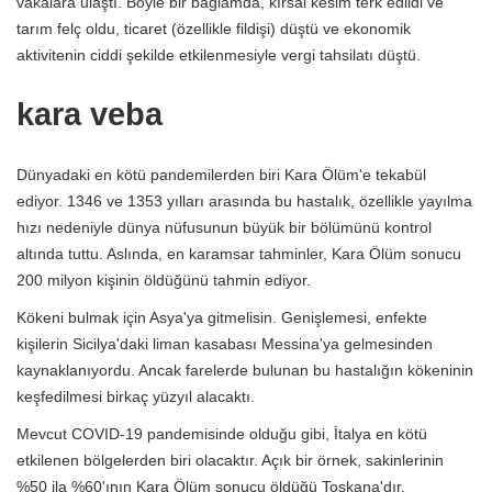
vakalara ulaştı. Böyle bir bağlamda, kırsal kesim terk edildi ve
tarım felç oldu, ticaret (özellikle fildişi) düştü ve ekonomik
aktivitenin ciddi şekilde etkilenmesiyle vergi tahsilatı düştü.
kara veba
Dünyadaki en kötü pandemilerden biri Kara Ölüm'e tekabül
ediyor. 1346 ve 1353 yılları arasında bu hastalık, özellikle yayılma
hızı nedeniyle dünya nüfusunun büyük bir bölümünü kontrol
altında tuttu. Aslında, en karamsar tahminler, Kara Ölüm sonucu
200 milyon kişinin öldüğünü tahmin ediyor.
Kökeni bulmak için Asya'ya gitmelisin. Genişlemesi, enfekte
kişilerin Sicilya'daki liman kasabası Messina'ya gelmesinden
kaynaklanıyordu. Ancak farelerde bulunan bu hastalığın kökeninin
keşfedilmesi birkaç yüzyıl alacaktı.
Mevcut COVID-19 pandemisinde olduğu gibi, İtalya en kötü
etkilenen bölgelerden biri olacaktır. Açık bir örnek, sakinlerinin
%50 ila %60'ının Kara Ölüm sonucu öldüğü Toskana'dır.