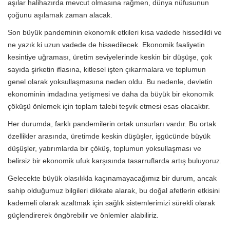
aşılar halihazırda mevcut olmasına rağmen, dünya nüfusunun
çoğunu aşılamak zaman alacak.
Son büyük pandeminin ekonomik etkileri kısa vadede hissedildi ve
ne yazık ki uzun vadede de hissedilecek. Ekonomik faaliyetin
kesintiye uğraması, üretim seviyelerinde keskin bir düşüşe, çok
sayıda şirketin iflasına, kitlesel işten çıkarmalara ve toplumun
genel olarak yoksullaşmasına neden oldu. Bu nedenle, devletin
ekonominin imdadına yetişmesi ve daha da büyük bir ekonomik
çöküşü önlemek için toplam talebi teşvik etmesi esas olacaktır.
Her durumda, farklı pandemilerin ortak unsurları vardır. Bu ortak
özellikler arasında, üretimde keskin düşüşler, işgücünde büyük
düşüşler, yatırımlarda bir çöküş, toplumun yoksullaşması ve
belirsiz bir ekonomik ufuk karşısında tasarruflarda artış buluyoruz.
Gelecekte büyük olasılıkla kaçınamayacağımız bir durum, ancak
sahip olduğumuz bilgileri dikkate alarak, bu doğal afetlerin etkisini
kademeli olarak azaltmak için sağlık sistemlerimizi sürekli olarak
güçlendirerek öngörebilir ve önlemler alabiliriz.