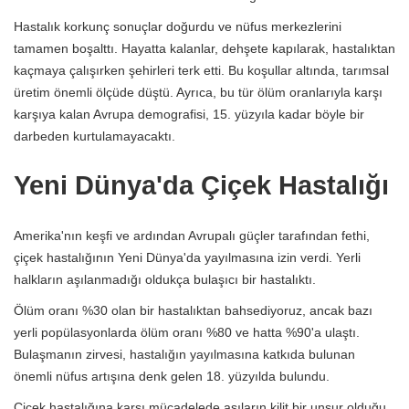
Hastalık korkunç sonuçlar doğurdu ve nüfus merkezlerini
tamamen boşalttı. Hayatta kalanlar, dehşete kapılarak, hastalıktan
kaçmaya çalışırken şehirleri terk etti. Bu koşullar altında, tarımsal
üretim önemli ölçüde düştü. Ayrıca, bu tür ölüm oranlarıyla karşı
karşıya kalan Avrupa demografisi, 15. yüzyıla kadar böyle bir
darbeden kurtulamayacaktı.
Yeni Dünya'da Çiçek Hastalığı
Amerika'nın keşfi ve ardından Avrupalı ​​güçler tarafından fethi,
çiçek hastalığının Yeni Dünya'da yayılmasına izin verdi. Yerli
halkların aşılanmadığı oldukça bulaşıcı bir hastalıktı.
Ölüm oranı %30 olan bir hastalıktan bahsediyoruz, ancak bazı
yerli popülasyonlarda ölüm oranı %80 ve hatta %90'a ulaştı.
Bulaşmanın zirvesi, hastalığın yayılmasına katkıda bulunan
önemli nüfus artışına denk gelen 18. yüzyılda bulundu.
Çiçek hastalığına karşı mücadelede aşıların kilit bir unsur olduğu