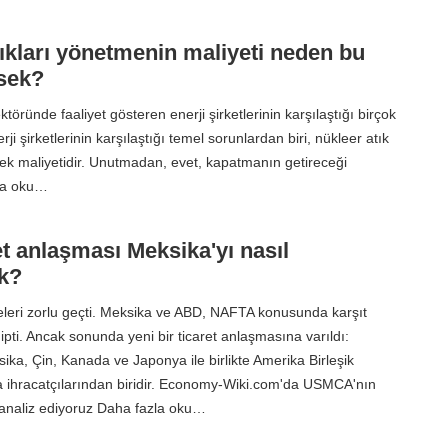
ıkları yönetmenin maliyeti neden bu
sek?
ktöründe faaliyet gösteren enerji şirketlerinin karşılaştığı birçok
rji şirketlerinin karşılaştığı temel sorunlardan biri, nükleer atık
ek maliyetidir. Unutmadan, evet, kapatmanın getireceği
la oku…
et anlaşması Meksika'yı nasıl
ek?
leri zorlu geçti. Meksika ve ABD, NAFTA konusunda karşıt
pti. Ancak sonunda yeni bir ticaret anlaşmasına varıldı:
a, Çin, Kanada ve Japonya ile birlikte Amerika Birleşik
na ihracatçılarından biridir. Economy-Wiki.com'da USMCA'nın
ni analiz ediyoruz Daha fazla oku…