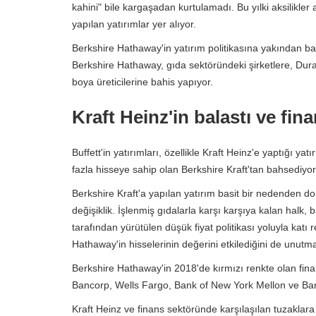
kahini" bile kargaşadan kurtulamadı. Bu yılki aksilikle
yapılan yatırımlar yer alıyor.
Berkshire Hathaway'in yatırım politikasına yakından bak
Berkshire Hathaway, gıda sektöründeki şirketlere, Duracel
boya üreticilerine bahis yapıyor.
Kraft Heinz'in balastı ve fi
Buffett'in yatırımları, özellikle Kraft Heinz'e yaptığı y
fazla hisseye sahip olan Berkshire Kraft'tan bahsediyo
Berkshire Kraft'a yapılan yatırım basit bir nedenden dola
değişiklik. İşlenmiş gıdalarla karşı karşıya kalan halk, 
tarafından yürütülen düşük fiyat politikası yoluyla katı
Hathaway'in hisselerinin değerini etkilediğini de unutm
Berkshire Hathaway'in 2018'de kırmızı renkte olan fina
Bancorp, Wells Fargo, Bank of New York Mellon ve Bank
Kraft Heinz ve finans sektöründe karşılaşılan tuzaklara