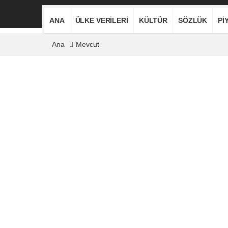
ANA
ÜLKE VERILERI
KÜLTÜR
SÖZLÜK
PI
Ana
Mevcut