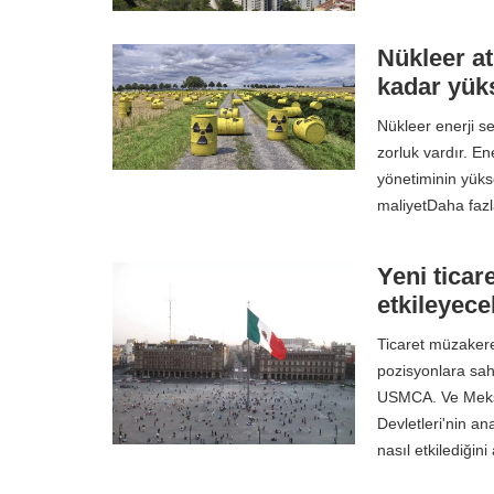
Nükleer at
kadar yük
Nükleer enerji se
zorluk vardır. Ene
yönetiminin yüks
maliyetDaha faz
Yeni ticar
etkileyec
Ticaret müzakere
pozisyonlara sahi
USMCA. Ve Meksik
Devletleri'nin a
nasıl etkilediği