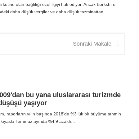
şirketine olan bağlılığı özel ilgiyi hak ediyor. Ancak Berkshire
ündeki daha düşük vergiler ve daha düşük tazminattan
Sonraki Makale
009'dan bu yana uluslararası turizmde
düşüşü yaşıyor
izm, raporların yılın başında 2018'de %3'lük bir büyüme tahmin
na kıyasla Temmuz ayında %4,9 azaldı.…