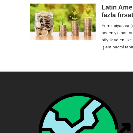
Latin Amer
fazla fırs
Forex piyasası (d
nedeniyle son on 
büyük ve en liki
işlem hacmi tahm