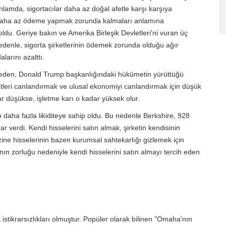
lamda, sigortacılar daha az doğal afetle karşı karşıya
 daha az ödeme yapmak zorunda kalmaları anlamına
oldu. Geriye bakın ve Amerika Birleşik Devletleri'ni vuran üç
edenle, sigorta şirketlerinin ödemek zorunda olduğu ağır
larını azalttı.
r neden, Donald Trump başkanlığındaki hükümetin yürüttüğü
yetleri canlandırmak ve ulusal ekonomiyi canlandırmak için düşük
dar düşükse, işletme karı o kadar yüksek olur.
in daha fazla likiditeye sahip oldu. Bu nedenle Berkshire, 928
 verdi. Kendi hisselerini satın almak, şirketin kendisinin
ine hisselerinin bazen kurumsal sahtekarlığı gizlemek için
manın zorluğu nedeniyle kendi hisselerini satın almayı tercih eden
istikrarsızlıkları olmuştur. Popüler olarak bilinen "Omaha'nın