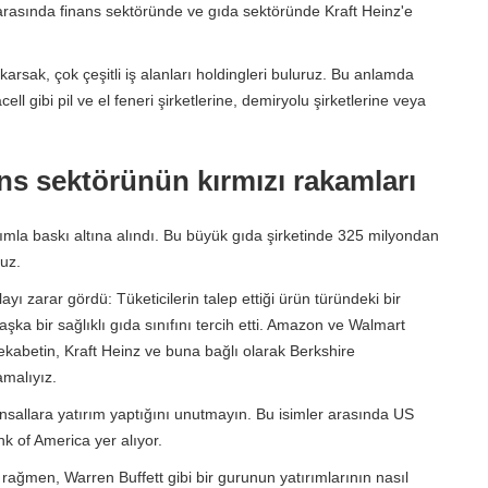
r arasında finans sektöründe ve gıda sektöründe Kraft Heinz'e
arsak, çok çeşitli iş alanları holdingleri buluruz. Bu anlamda
l gibi pil ve el feneri şirketlerine, demiryolu şirketlerine veya
nans sektörünün kırmızı rakamları
atırımla baskı altına alındı. Bu büyük gıda şirketinde 325 milyondan
ruz.
yı zarar gördü: Tüketicilerin talep ettiği ürün türündeki bir
başka bir sağlıklı gıda sınıfını tercih etti. Amazon ve Walmart
 rekabetin, Kraft Heinz ve buna bağlı olarak Berkshire
amalıyız.
nsallara yatırım yaptığını unutmayın. Bu isimler arasında US
 of America yer alıyor.
 rağmen, Warren Buffett gibi bir gurunun yatırımlarının nasıl