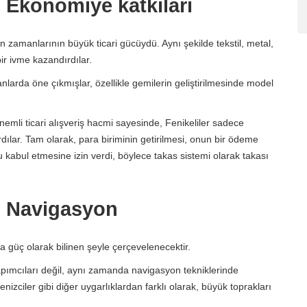
?: Ekonomiye katkıları
zamanlarının büyük ticari gücüydü. Aynı şekilde tekstil, metal,
r ivme kazandırdılar.
larda öne çıkmışlar, özellikle gemilerin geliştirilmesinde model
önemli ticari alışveriş hacmi sayesinde, Fenikeliler sadece
dılar. Tam olarak, para biriminin getirilmesi, onun bir ödeme
u kabul etmesine izin verdi, böylece takas sistemi olarak takası
?: Navigasyon
ya güç olarak bilinen şeyle çerçevelenecektir.
ımcıları değil, aynı zamanda navigasyon tekniklerinde
nizciler gibi diğer uygarlıklardan farklı olarak, büyük toprakları