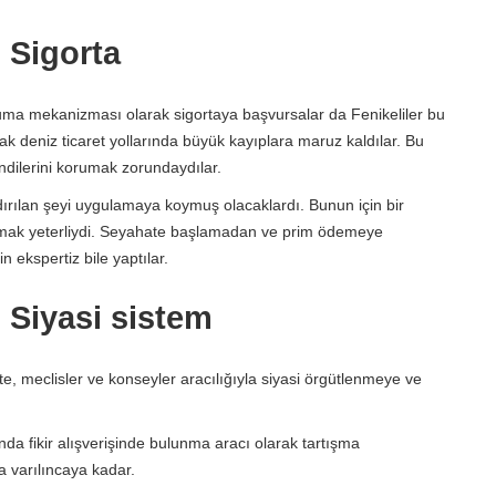
: Sigorta
koruma mekanizması olarak sigortaya başvursalar da Fenikeliler bu
ak deniz ticaret yollarında büyük kayıplara maruz kaldılar. Bu
endilerini korumak zorundaydılar.
ndırılan şeyi uygulamaya koymuş olacaklardı. Bunun için bir
pmak yeterliydi. Seyahate başlamadan ve prim ödemeye
 ekspertiz bile yaptılar.
: Siyasi sistem
e, meclisler ve konseyler aracılığıyla siyasi örgütlenmeye ve
da fikir alışverişinde bulunma aracı olarak tartışma
ra varılıncaya kadar.