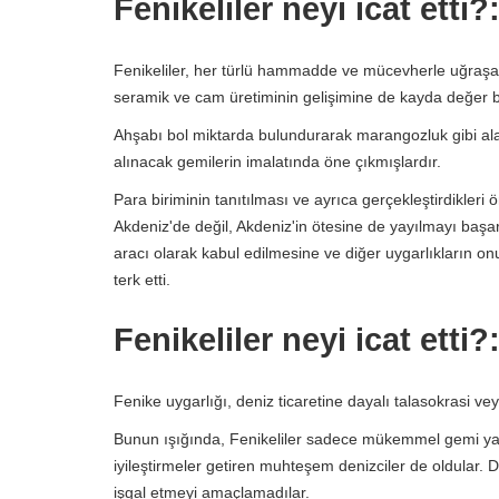
Fenikeliler neyi icat etti
Fenikeliler, her türlü hammadde ve mücevherle uğraşan 
seramik ve cam üretiminin gelişimine de kayda değer bi
Ahşabı bol miktarda bulundurarak marangozluk gibi alan
alınacak gemilerin imalatında öne çıkmışlardır.
Para biriminin tanıtılması ve ayrıca gerçekleştirdikleri 
Akdeniz'de değil, Akdeniz'in ötesine de yayılmayı başar
aracı olarak kabul edilmesine ve diğer uygarlıkların on
terk etti.
Fenikeliler neyi icat etti
Fenike uygarlığı, deniz ticaretine dayalı talasokrasi ve
Bunun ışığında, Fenikeliler sadece mükemmel gemi yap
iyileştirmeler getiren muhteşem denizciler de oldular. De
işgal etmeyi amaçlamadılar.