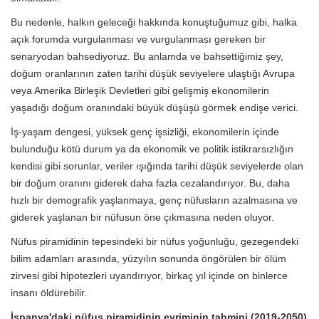
Bu nedenle, halkın geleceği hakkında konuştuğumuz gibi, halka
açık forumda vurgulanması ve vurgulanması gereken bir
senaryodan bahsediyoruz. Bu anlamda ve bahsettiğimiz şey,
doğum oranlarının zaten tarihi düşük seviyelere ulaştığı Avrupa
veya Amerika Birleşik Devletleri gibi gelişmiş ekonomilerin
yaşadığı doğum oranındaki büyük düşüşü görmek endişe verici.
İş-yaşam dengesi, yüksek genç işsizliği, ekonomilerin içinde
bulunduğu kötü durum ya da ekonomik ve politik istikrarsızlığın
kendisi gibi sorunlar, veriler ışığında tarihi düşük seviyelerde olan
bir doğum oranını giderek daha fazla cezalandırıyor. Bu, daha
hızlı bir demografik yaşlanmaya, genç nüfusların azalmasına ve
giderek yaşlanan bir nüfusun öne çıkmasına neden oluyor.
Nüfus piramidinin tepesindeki bir nüfus yoğunluğu, gezegendeki
bilim adamları arasında, yüzyılın sonunda öngörülen bir ölüm
zirvesi gibi hipotezleri uyandırıyor, birkaç yıl içinde on binlerce
insanı öldürebilir.
İspanya'daki nüfus piramidinin evriminin tahmini (2019-2050)