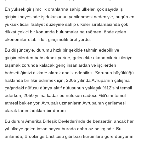
En yüksek girişimcilik oranlarına sahip ülkeler, çok sayıda iş
girişimi sayesinde iş dokusunun yenilenmesi nedeniyle, bugün en
yüksek ticari faaliyet düzeyine sahip ülkeler sıralamasında çok
dikkat çekici bir konumda bulunmalarına rağmen, önde gelen
ekonomiler olabilirler. girişimcilik üretiyordu.
Bu düşünceyle, durumu hızlı bir şekilde tahmin edebilir ve
girişimcilerden bahsetmek yerine, gelecekte ekonomilerini ileriye
taşımak zorunda kalacak genç insanlardan ve işçilerden
bahsettiğimizi dikkate alarak analiz edebiliriz. Sorunun büyüklüğü
hakkında bir fikir edinmek için, 2005 yılında Avrupa'nın çalışma
çağındaki nüfusu dünya aktif nüfusunun yaklaşık %12'sini temsil
ederken, 2050 yılına kadar bu nüfusun sadece %6'sını temsil
etmesi bekleniyor. Avrupalı ​​uzmanların Avrupa'nın gerilemesi
olarak tanımladıkları bir durum.
Bu durum Amerika Birleşik Devletleri'nde de benzerdir, ancak her
yıl ülkeye gelen insan sayısı burada daha az belirgindir. Bu
anlamda, Brookings Enstitüsü gibi bazı kurumlara göre dünyanın