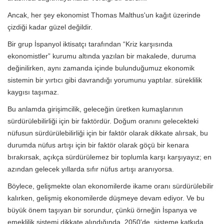
Ancak, her şey ekonomist Thomas Malthus'un kağıt üzerinde
çizdiği kadar güzel değildir.
Bir grup İspanyol iktisatçı tarafından “Kriz karşısında
ekonomistler” kurumu altında yazılan bir makalede, duruma
değinilirken, aynı zamanda içinde bulunduğumuz ekonomik
sistemin bir yırtıcı gibi davrandığı yorumunu yaptılar. süreklilik
kaygısı taşımaz.
Bu anlamda girişimcilik, geleceğin üretken kumaşlarının
sürdürülebilirliği için bir faktördür. Doğum oranını gelecekteki
nüfusun sürdürülebilirliği için bir faktör olarak dikkate alırsak, bu
durumda nüfus artışı için bir faktör olarak göçü bir kenara
bırakırsak, açıkça sürdürülemez bir toplumla karşı karşıyayız; en
azından gelecek yıllarda sıfır nüfus artışı aranıyorsa.
Böylece, gelişmekte olan ekonomilerde ikame oranı sürdürülebilir
kalırken, gelişmiş ekonomilerde düşmeye devam ediyor. Ve bu
büyük önem taşıyan bir sorundur, çünkü örneğin İspanya ve
emeklilik sistemi dikkate alındığında, 2050'de, sisteme katkıda