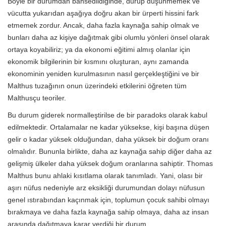
Böyle bir durumdan bahsedildiğinde, durup düşünmemek ve
vücutta yukarıdan aşağıya doğru akan bir ürperti hissini fark
etmemek zordur. Ancak, daha fazla kaynağa sahip olmak ve
bunları daha az kişiye dağıtmak gibi olumlu yönleri önsel olarak
ortaya koyabiliriz; ya da ekonomi eğitimi almış olanlar için
ekonomik bilgilerinin bir kısmını oluşturan, aynı zamanda
ekonominin yeniden kurulmasının nasıl gerçekleştiğini ve bir
Malthus tuzağının onun üzerindeki etkilerini öğreten tüm
Malthusçu teoriler.
Bu durum giderek normalleştirilse de bir paradoks olarak kabul
edilmektedir. Ortalamalar ne kadar yüksekse, kişi başına düşen
gelir o kadar yüksek olduğundan, daha yüksek bir doğum oranı
olmalıdır. Bununla birlikte, daha az kaynağa sahip diğer daha az
gelişmiş ülkeler daha yüksek doğum oranlarına sahiptir. Thomas
Malthus bunu ahlaki kısıtlama olarak tanımladı. Yani, olası bir
aşırı nüfus nedeniyle arz eksikliği durumundan dolayı nüfusun
genel ıstırabından kaçınmak için, toplumun çocuk sahibi olmayı
bırakmaya ve daha fazla kaynağa sahip olmaya, daha az insan
arasında dağıtmaya karar verdiği bir durum.